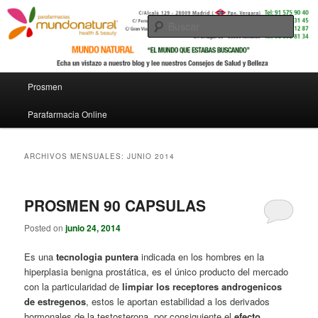
Busc
Menú principal
Prosmen
Ir al contenido principal
Ir al contenido secundario
Parafarmacia Online
ARCHIVOS MENSUALES:
JUNIO 2014
PROSMEN 90 CAPSULAS
Posted on
junio 24, 2014
Es una
tecnologia puntera
indicada en los hombres en la
hiperplasia benigna prostática, es el único producto del mercado
con la particularidad de
limpiar los receptores androgenicos
de estregenos
, estos le aportan estabilidad a los derivados
hormonales de la testosterona, por consiguiente el
efecto