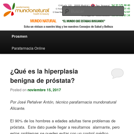
Busc
Menú principal
Prosmen
Ir al contenido principal
Ir al contenido secundario
Parafarmacia Online
¿Qué es la hiperplasia
benigna de próstata?
Posted on
noviembre 15, 2017
Por José Peñalver Antón, técnico parafarmacia mundonatural
Alicante.
El 90% de los hombres a edades adultas tiene problemas de
próstata. Este dato puede llegar a resultarnos alarmante, pero
estos problemas se pueden evitar con un control médico