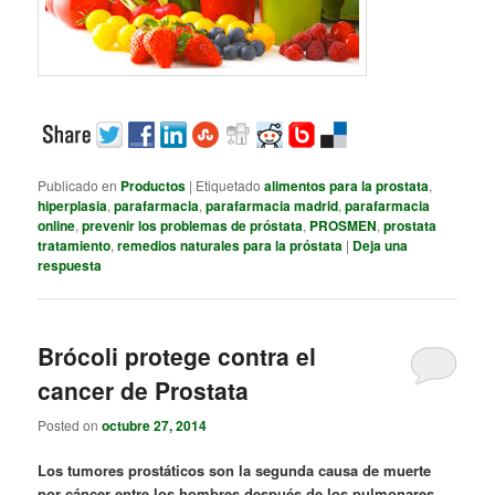
Publicado en
Productos
|
Etiquetado
alimentos para la prostata
,
hiperplasia
,
parafarmacia
,
parafarmacia madrid
,
parafarmacia
online
,
prevenir los problemas de próstata
,
PROSMEN
,
prostata
tratamiento
,
remedios naturales para la próstata
|
Deja una
respuesta
Brócoli protege contra el
cancer de Prostata
Posted on
octubre 27, 2014
Los tumores prostáticos son la segunda causa de muerte
por cáncer entre los hombres después de los pulmonares.