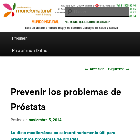
Busc
Menú principal
Prosmen
Ir al contenido principal
Parafarmacia Online
Navegador de artículos
←
Anterior
Siguiente
→
Prevenir los problemas de
Próstata
Posted on
noviembre 5, 2014
La dieta mediterránea es extraordinariamente útil para
prevenir los problemas de próstata