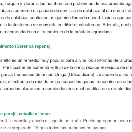
ia, Turquía y Ucrania los hombres con problemas de una próstata ag
aban a comerse un puñado de semillas de calabaza al día como trat
as de calabaza contienen un químico llamado cucurbitacinas que par
e la testosterona se convierta en dihidrotestosterona. Además, conti
te recomendado en el tratamiento de la próstata agrandada.
lmetto (Serenoa repens)
metto es un remedio muy popular para aliviar los síntomas de la prós
 Principalmente aumenta el flujo de la orina, reduce el residuo de ori
 ganas frecuentes de orinar. Ortiga (Urtica dioica) De acuerdo a los 
dio, el extracto de raíz de ortiga reduce las ganas frecuentes de orina
 herbarios alemanes recomiendan dos cucharaditas de extracto diar
 perejil, cebolla y limón
erejil, la cebolla y añada el jugo de un limón. Puede agregar un poco d
lzar el preparado. Tómelo todas las mañanas en ayunas.