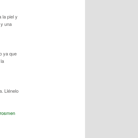
la piel y
 y una
io ya que
 la
. Llénelo
rosmen