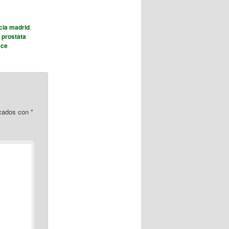
cia madrid
,
,
prostata
ace
rcados con
*