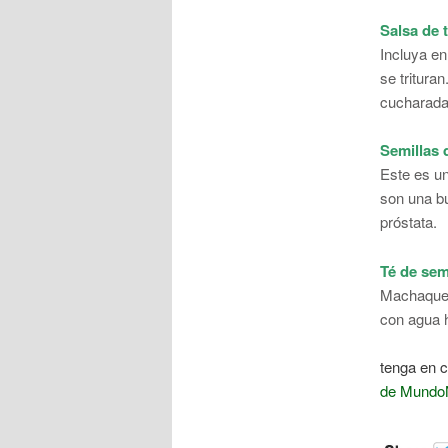
Salsa de 
Incluya en
se tritura
cucharada 
Semillas 
Este es un
son una bu
próstata.
Té de sem
Machaque 
con agua h
tenga en 
de Mundo