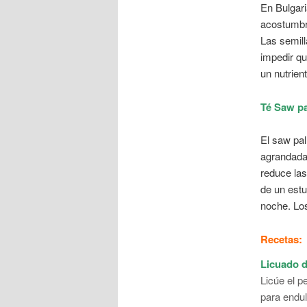
En Bulgar
acostumbr
Las semill
impedir qu
un nutrien
Té Saw pa
El saw pal
agrandada.
reduce las
de un estu
noche. Los
Recetas:
Licuado de
Licúe el p
para endu