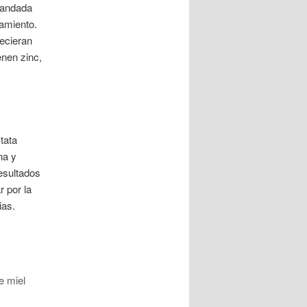
randada
amiento.
ecieran
enen zinc,
tata
na y
resultados
r por la
ias.
e miel