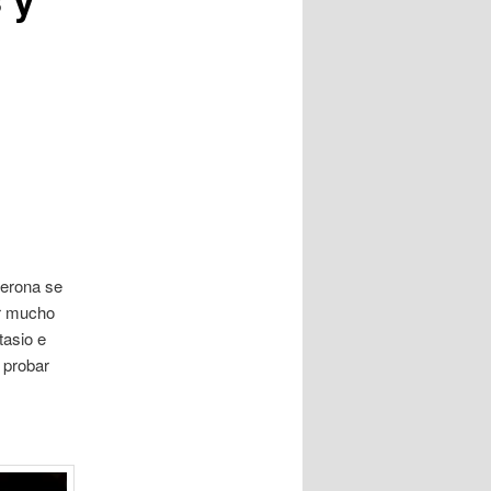
terona se
ir mucho
tasio e
 probar