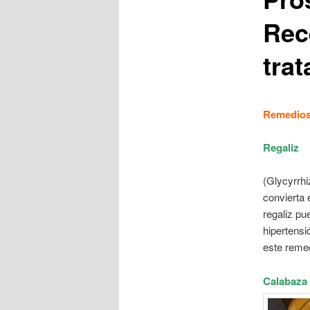
Rec
tra
Remedios 
Regaliz
(Glycyrrhi
convierta 
regaliz pu
hipertensi
este reme
Calabaza