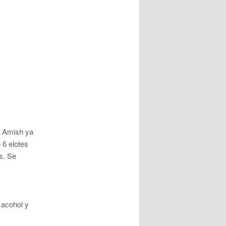
s Amish ya
 6 elotes
s. Se
 acohol y