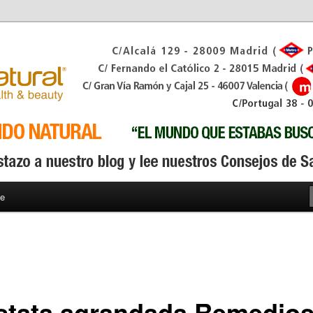
ne
stata agrandada Remedios