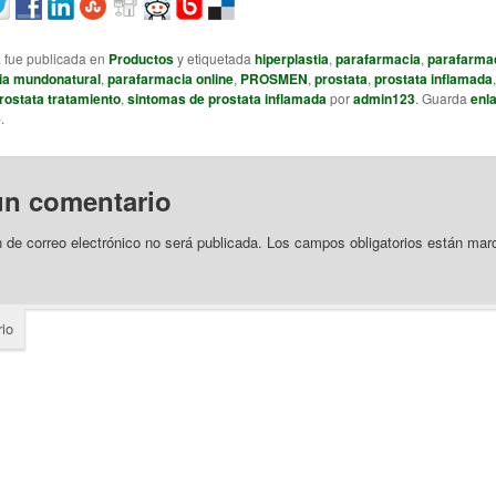
a fue publicada en
Productos
y etiquetada
hiperplastia
,
parafarmacia
,
parafarma
ia mundonatural
,
parafarmacia online
,
PROSMEN
,
prostata
,
prostata inflamada
rostata tratamiento
,
sintomas de prostata inflamada
por
admin123
. Guarda
enl
e
.
un comentario
n de correo electrónico no será publicada.
Los campos obligatorios están ma
io