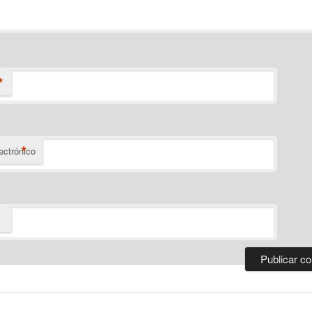
*
*
ectrónico