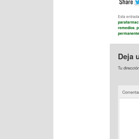
Esta entrad
parafarmac
remedios
,
p
permanent
Deja 
Tu direcció
Comentar